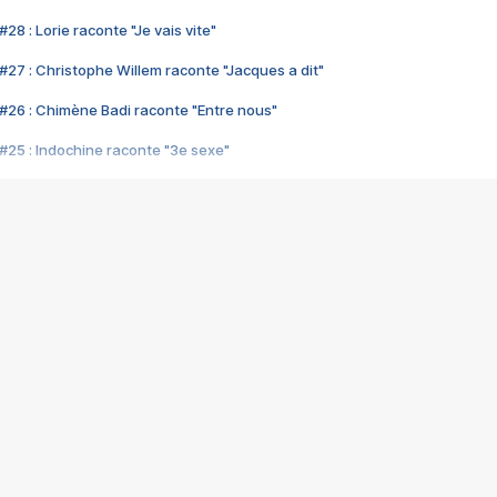
28 : Lorie raconte "Je vais vite"
#27 : Christophe Willem raconte "Jacques a dit"
#26 : Chimène Badi raconte "Entre nous"
#25 : Indochine raconte "3e sexe"
#24 : Zaho raconte "C'est chelou"
#23 : Patrick Bruel raconte "Au café des délices"
#22 : Kyo raconte "Le chemin"
#21 : Nolwenn Leroy raconte "Cassé"
#20 : Patrick Hernandez raconte "Born to be alive"
#19 : Lorie raconte "Près de moi"
#18 : Michael Jones raconte "A nos actes manqués" (avec Jean-Jacque
#17 : Khaled raconte "Aïcha"