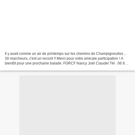
Il y avait comme un air de printemps sur les chemins de Champigneulles ...
30 marcheurs, c'est un record !! Merci pour votre amicale participation ! A
bientôt pour une prochaine balade. FGRCF Nancy Joël Claudel Tél : 06 84
13 92 97 fgrcf.nancy.sp@gma...