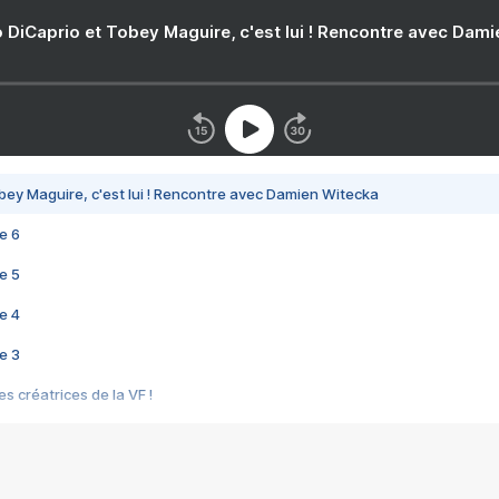
 DiCaprio et Tobey Maguire, c'est lui ! Rencontre avec Dam
bey Maguire, c'est lui ! Rencontre avec Damien Witecka
e 6
e 5
e 4
e 3
s créatrices de la VF !
e 2
e 1