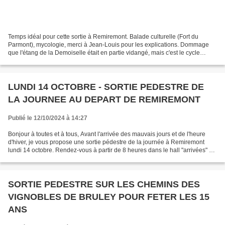
Temps idéal pour cette sortie à Remiremont. Balade culturelle (Fort du
Parmont), mycologie, merci à Jean-Louis pour les explications. Dommage
que l'étang de la Demoiselle était en partie vidangé, mais c'est le cycle
régulier d'entretien... Dix participants,...
LUNDI 14 OCTOBRE - SORTIE PEDESTRE DE
LA JOURNEE AU DEPART DE REMIREMONT
Publié le 12/10/2024 à 14:27
Bonjour à toutes et à tous, Avant l'arrivée des mauvais jours et de l'heure
d'hiver, je vous propose une sortie pédestre de la journée à Remiremont
lundi 14 octobre. Rendez-vous à partir de 8 heures dans le hall "arrivées" de
la gare de Nancy. - Départ...
SORTIE PEDESTRE SUR LES CHEMINS DES
VIGNOBLES DE BRULEY POUR FETER LES 15
ANS