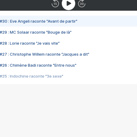
#30 : Eve Angeli raconte "Avant de partir"
#29 : MC Solaar raconte "Bouge de là"
28 : Lorie raconte "Je vais vite"
#27 : Christophe Willem raconte "Jacques a dit"
#26 : Chimène Badi raconte "Entre nous"
#25 : Indochine raconte "3e sexe"
#24 : Zaho raconte "C'est chelou"
#23 : Patrick Bruel raconte "Au café des délices"
#22 : Kyo raconte "Le chemin"
#21 : Nolwenn Leroy raconte "Cassé"
#20 : Patrick Hernandez raconte "Born to be alive"