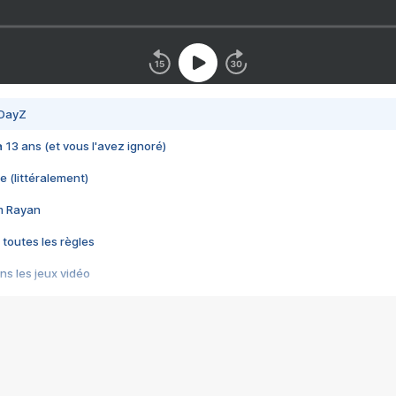
 DayZ
 a 13 ans (et vous l'avez ignoré)
e (littéralement)
im Rayan
 toutes les règles
s les jeux vidéo
us choquant de Rockstar ? - Le scandale BULLY
e plus moche de Steam
du RÊVE tourne au CAUCHEMAR