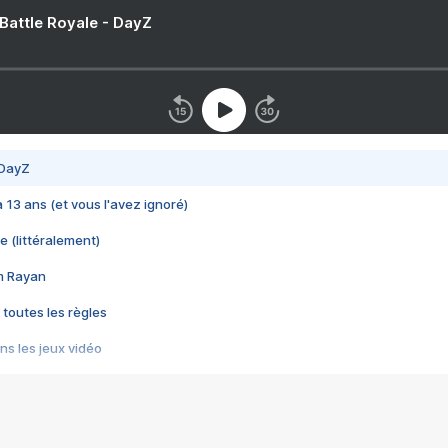
 Battle Royale - DayZ
 DayZ
 a 13 ans (et vous l'avez ignoré)
e (littéralement)
im Rayan
 toutes les règles
s les jeux vidéo
us choquant de Rockstar ? - Le scandale BULLY
e plus moche de Steam