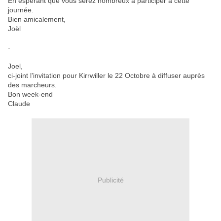
En espérant que vous serez nombreux à participer à cette
journée.
Bien amicalement,
Joël
-
Joel,
ci-joint l'invitation pour Kirrwiller le 22 Octobre à diffuser auprès
des marcheurs.
Bon week-end
Claude
Publicité