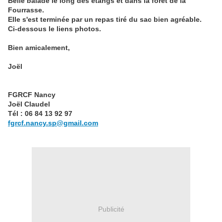
Belle balade le long des étangs et dans la forêt de la
Fourrasse.
Elle s'est terminée par un repas tiré du sac bien agréable.
Ci-dessous le liens photos.
Bien amicalement,
Joël
FGRCF Nancy
Joël Claudel
Tél : 06 84 13 92 97
fgrcf.nancy.sp@gmail.com
Publicité