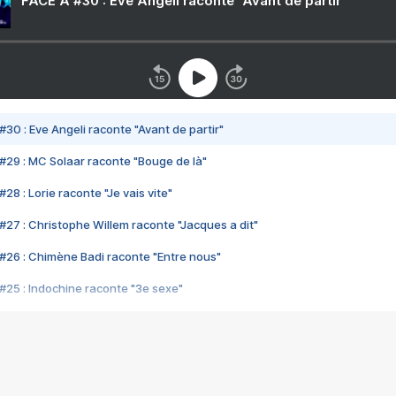
FACE A #30 : Eve Angeli raconte "Avant de partir"
#30 : Eve Angeli raconte "Avant de partir"
#29 : MC Solaar raconte "Bouge de là"
28 : Lorie raconte "Je vais vite"
#27 : Christophe Willem raconte "Jacques a dit"
#26 : Chimène Badi raconte "Entre nous"
#25 : Indochine raconte "3e sexe"
#24 : Zaho raconte "C'est chelou"
#23 : Patrick Bruel raconte "Au café des délices"
#22 : Kyo raconte "Le chemin"