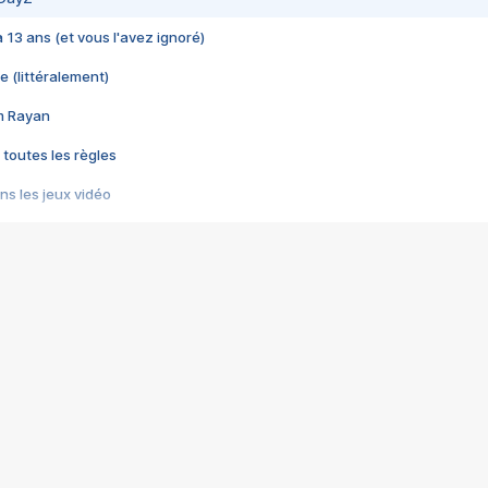
 a 13 ans (et vous l'avez ignoré)
e (littéralement)
im Rayan
 toutes les règles
s les jeux vidéo
us choquant de Rockstar ? - Le scandale BULLY
e plus moche de Steam
du RÊVE tourne au CAUCHEMAR
pendant 8 heures
it… à tort
umiliés par un jeu vidéo
ire - Final Fantasy 8